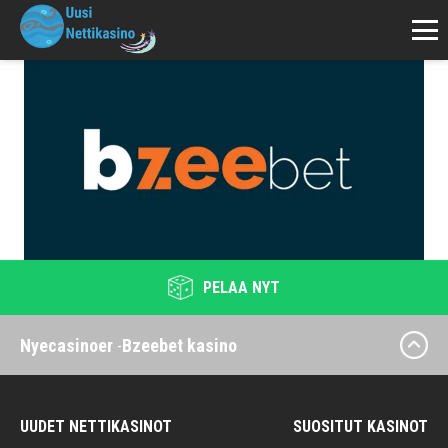
REVOLUT KASINOT
TRUSTLY KASINOT
ZIMPLER CASINO
PAY N PLAY KASINOT
BRITE KASINOT
PELAA NYT
Nyecasinoer
Bzeebet kasino
-
UUDET NETTIKASINOT
SUOSITUT KASINOT