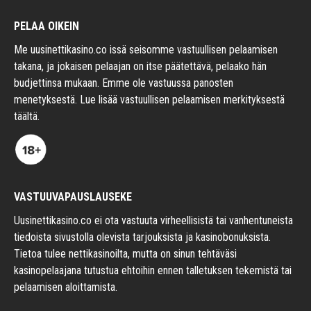
PELAA OIKEIN
Me uusinettikasino.co issä seisomme vastuullisen pelaamisen
takana, ja jokaisen pelaajan on itse päätettävä, pelaako hän
budjettinsa mukaan. Emme ole vastuussa panosten
menetyksestä. Lue lisää vastuullisen pelaamisen merkityksestä
täältä.
VASTUUVAPAUSLAUSEKE
Uusinettikasino.co ei ota vastuuta virheellisistä tai vanhentuneista
tiedoista sivustolla olevista tarjouksista ja kasinobonuksista.
Tietoa tulee nettikasinoilta, mutta on sinun tehtäväsi
kasinopelaajana tutustua ehtoihin ennen talletuksen tekemistä tai
pelaamisen aloittamista.